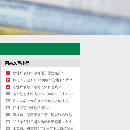
同类文章排行
水性环氧地坪漆可用于哪些场所？
惊艳！佛山新DNA购物中心地下车库华
丽变身！
水性环氧地坪漆对人体有害吗？
溶剂型改水性省大钱！1000㎡厂房省2-3
万，全生命周期成本直降30%
广东丰硕：专注水性环氧地坪解决方
案，靠谱厂家直供（适配环保验收+多场
烂地面可以做地坪漆吗？
景需求）
深圳市生态环境局关于《建筑装饰装修
涂料与胶粘剂有害物质限量》的解读
2015年7月1日起实施涂料新标准，全市
禁用溶剂型涂料（油漆）
丰硕新材料荣获 2023 年度中国建筑装饰