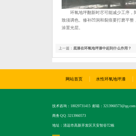
环氧地坪翻新时尽可能减少工序，
致须调色。修补凹洞和裂痕要打磨平整
涂置光层。
上一篇：
底漆在环氧地坪漆中起到什么作用？
网站首页
水性环氧地坪漆
技术咨询：18029731415 邮箱：3213960573@qq.com
商务 Q Q : 3213960573
地址：清远市高新开发区天安智谷T2栋