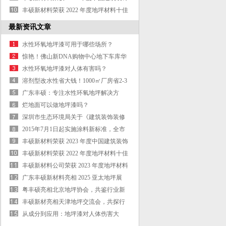
地坪示范工程奖
丰硕新材料荣获 2022 年度地坪材料十佳
供应商
最新资讯文章
水性环氧地坪漆可用于哪些场所？
惊艳！佛山新DNA购物中心地下车库华
丽变身！
水性环氧地坪漆对人体有害吗？
溶剂型改水性省大钱！1000㎡厂房省2-3
万，全生命周期成本直降30%
广东丰硕：专注水性环氧地坪解决方
案，靠谱厂家直供（适配环保验收+多场
烂地面可以做地坪漆吗？
景需求）
深圳市生态环境局关于《建筑装饰装修
涂料与胶粘剂有害物质限量》的解读
2015年7月1日起实施涂料新标准，全市
禁用溶剂型涂料（油漆）
丰硕新材料荣获 2023 年度中国建筑装饰
地坪示范工程奖
丰硕新材料荣获 2022 年度地坪材料十佳
供应商
丰硕新材料公司荣获 2023 年度地坪材料
品牌十强荣誉
广东丰硕新材料亮相 2025 亚太地坪展
粤丰硕亮相北京地坪协会，共鉴行业新
程
丰硕新材亮相天津地坪交流会，共探行
业发展
从成分到应用：地坪漆对人体伤害大